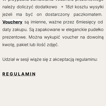
należy doliczyć dodatkowo + 18zł kosztu wysyłki
jeżeli ma być on dostarczony paczkomatem.
Vouchery
są imienne, ważne przez 6miesięcy od
daty zakupu. Są zapakowane w eleganckie pudełko
prezentowe. Można wykupić voucher na dowolną
kwotę, pakiet lub ilość zdjęć.
Udział w sesji wiąże się z akceptacją regulaminu:
R E G U L A M I N