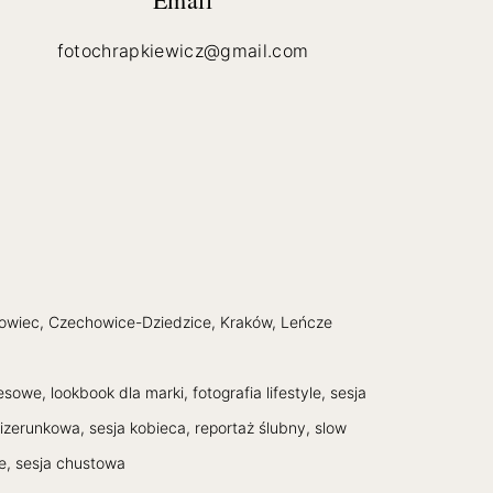
fotochrapkiewicz@gmail.com
ębowiec, Czechowice-Dziedzice, Kraków, Leńcze
owe, lookbook dla marki, fotografia lifestyle, sesja
izerunkowa, sesja kobieca, reportaż ślubny, slow
le, sesja chustowa