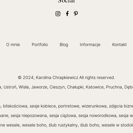
O mnie
Portfolio
Blog
Informacje
Kontakt
© 2024, Karolina Chrapkiewicz All rights reserved.
na, Ustroń, Wisła, Jaworze, Cieszyn, Chałupki, Katowice, Pruchna, D
 bliskościowa, sesje kobiece, portretowe, wizerunkowa, zdjęcia biznes
owane, sesja niepozowana, sesja ciążowa, sesja noworodkowa, sesja w
ne wesele, wesele boho, ślub rustykalny, ślub boho, wesele w stodo