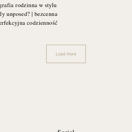
grafia rodzinna w stylu
ly unposed? | bezcenna
erfekcyjna codzienność
Load more
Social