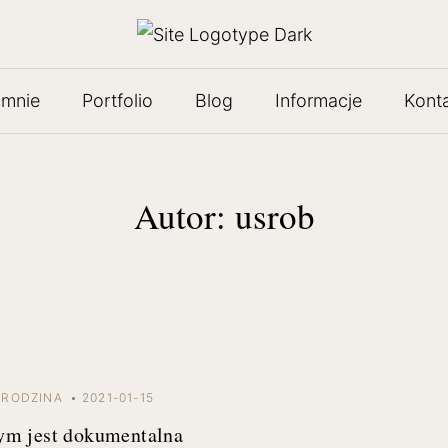
 mnie
Portfolio
Blog
Informacje
Kont
Autor:
usrob
RODZINA
2021-01-15
ym jest dokumentalna